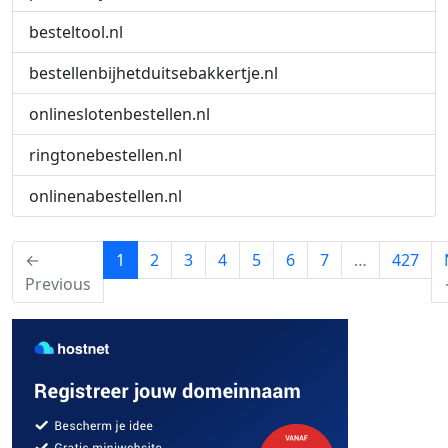
besteltool.nl
bestellenbijhetduitsebakkertje.nl
onlineslotenbestellen.nl
ringtonebestellen.nl
onlinenabestellen.nl
(current)
←
1
2
3
4
5
6
7
…
427
Previous