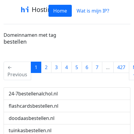
Hostinfo
Home
Wat is mijn IP?
Domeinnamen met tag
bestellen
(current)
←
1
2
3
4
5
6
7
…
427
Previous
24-7bestellenalchol.nl
flashcardsbestellen.nl
doodaasbestellen.nl
tuinkasbestellen.nl