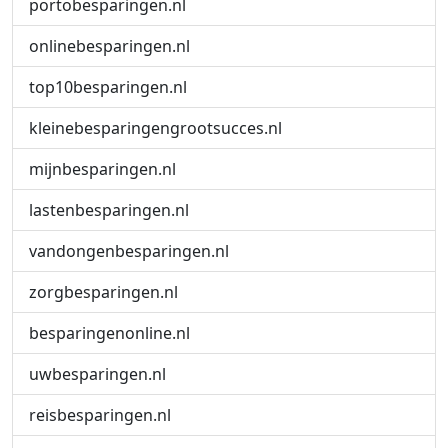
portobesparingen.nl
onlinebesparingen.nl
top10besparingen.nl
kleinebesparingengrootsucces.nl
mijnbesparingen.nl
lastenbesparingen.nl
vandongenbesparingen.nl
zorgbesparingen.nl
besparingenonline.nl
uwbesparingen.nl
reisbesparingen.nl