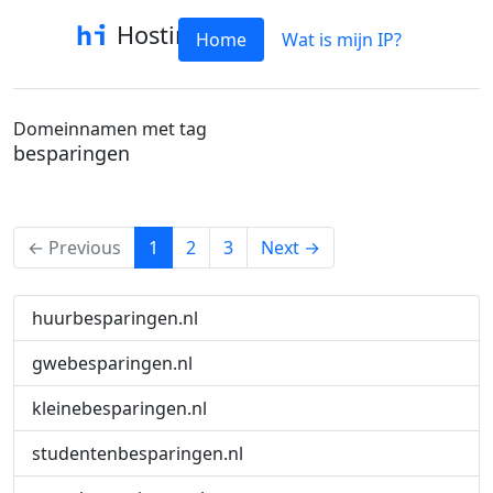
Hostinfo
Home
Wat is mijn IP?
Domeinnamen met tag
besparingen
(current)
← Previous
1
2
3
Next →
huurbesparingen.nl
gwebesparingen.nl
kleinebesparingen.nl
studentenbesparingen.nl