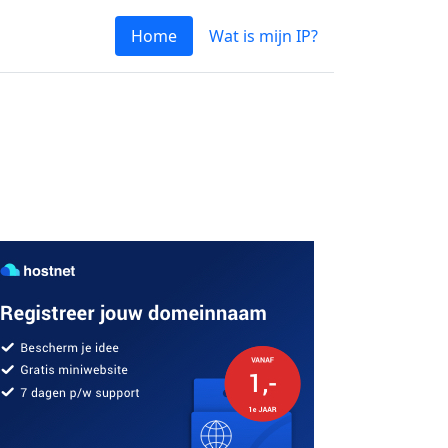
Home
Wat is mijn IP?