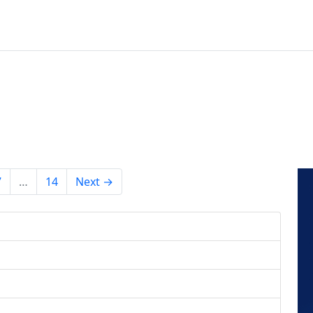
7
…
14
Next →