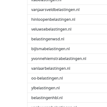
vanjaarsveldbelastingen.nl
hinloopenbelastingen.nl
veluwsebelastingen.nl
belastingenwsd.nl
bijlsmabelastingen.nl
yvonnehiemstrabelastingen.nl
vanlaarbelastingen.nl
oo-belastingen.nl
ylbelastingen.nl
belastingenhbl.nl