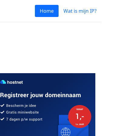
Home
Wat is mijn IP?