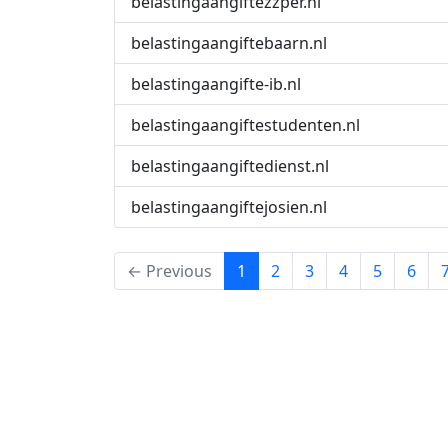
belastingaangiftezzper.nl
belastingaangiftebaarn.nl
belastingaangifte-ib.nl
belastingaangiftestudenten.nl
belastingaangiftedienst.nl
belastingaangiftejosien.nl
(current)
← Previous
1
2
3
4
5
6