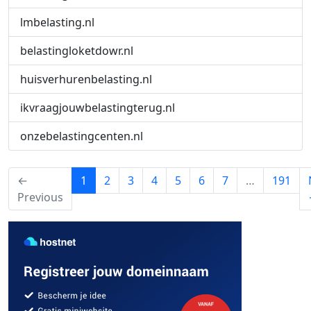
lmbelasting.nl
belastingloketdowr.nl
huisverhurenbelasting.nl
ikvraagjouwbelastingterug.nl
onzebelastingcenten.nl
(current)
←
1
2
3
4
5
6
7
…
191
Previous