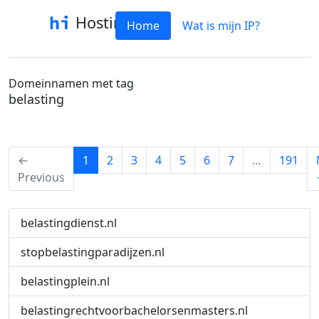
Hostinfo
Home
Wat is mijn IP?
Domeinnamen met tag
belasting
(current)
←
1
2
3
4
5
6
7
…
191
Previous
belastingdienst.nl
stopbelastingparadijzen.nl
belastingplein.nl
belastingrechtvoorbachelorsenmasters.nl