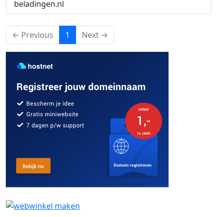
beladingen.nl
(current)
← Previous
1
Next →