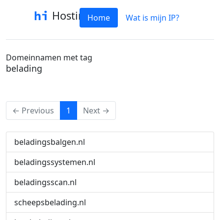
Hostinfo
Home
Wat is mijn IP?
Domeinnamen met tag
belading
(current)
← Previous
1
Next →
beladingsbalgen.nl
beladingssystemen.nl
beladingsscan.nl
scheepsbelading.nl