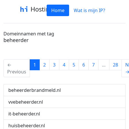
Hostinfo
Home
Wat is mijn IP?
Domeinnamen met tag
beheerder
(current)
←
1
2
3
4
5
6
7
…
28
N
Previous
beheerderbrandmeld.nl
vvebeheerder.nl
it-beheerder.nl
huisbeheerder.nl