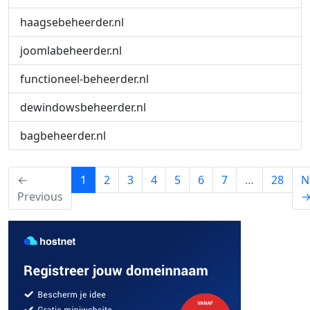
haagsebeheerder.nl
joomlabeheerder.nl
functioneel-beheerder.nl
dewindowsbeheerder.nl
bagbeheerder.nl
(current)
←
1
2
3
4
5
6
7
…
28
N
Previous