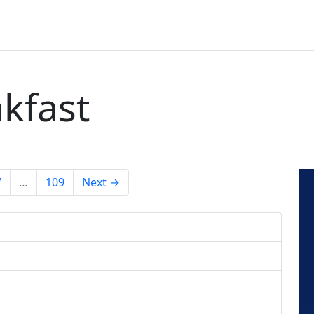
kfast
7
…
109
Next →