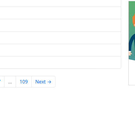
7
…
109
Next →