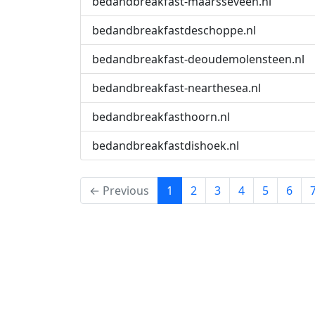
bedandbreakfast-maarsseveen.nl
bedandbreakfastdeschoppe.nl
bedandbreakfast-deoudemolensteen.nl
bedandbreakfast-nearthesea.nl
bedandbreakfasthoorn.nl
bedandbreakfastdishoek.nl
(current)
← Previous
1
2
3
4
5
6