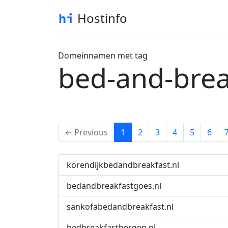
Hostinfo
Domeinnamen met tag
bed-and-brea
(current)
← Previous
1
2
3
4
5
6
korendijkbedandbreakfast.nl
bedandbreakfastgoes.nl
sankofabedandbreakfast.nl
bedbreakfastbergen.nl