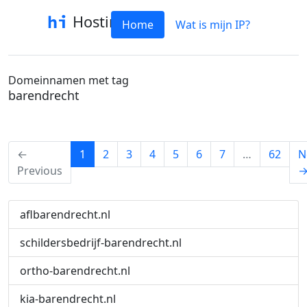
Hostinfo
Home
Wat is mijn IP?
Domeinnamen met tag
barendrecht
(current)
←
1
2
3
4
5
6
7
…
62
N
Previous
aflbarendrecht.nl
schildersbedrijf-barendrecht.nl
ortho-barendrecht.nl
kia-barendrecht.nl