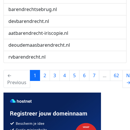
barendrechtsebrug.nl
devbarendrecht.nl
aatbarendrecht-iriscopie.nl
deoudemaasbarendrecht.nl
rvbarendrecht.nl
(current)
←
1
2
3
4
5
6
7
…
62
N
Previous