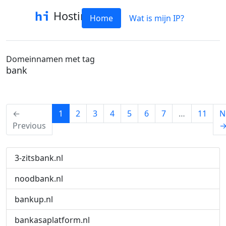
Hostinfo
Home
Wat is mijn IP?
Domeinnamen met tag
bank
(current)
←
1
2
3
4
5
6
7
…
11
N
Previous
3-zitsbank.nl
noodbank.nl
bankup.nl
bankasaplatform.nl