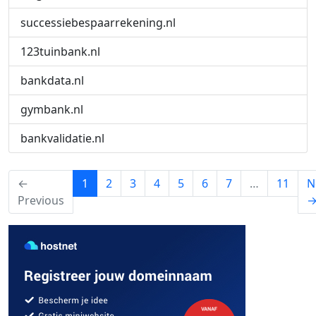
successiebespaarrekening.nl
123tuinbank.nl
bankdata.nl
gymbank.nl
bankvalidatie.nl
(current)
←
1
2
3
4
5
6
7
…
11
N
Previous