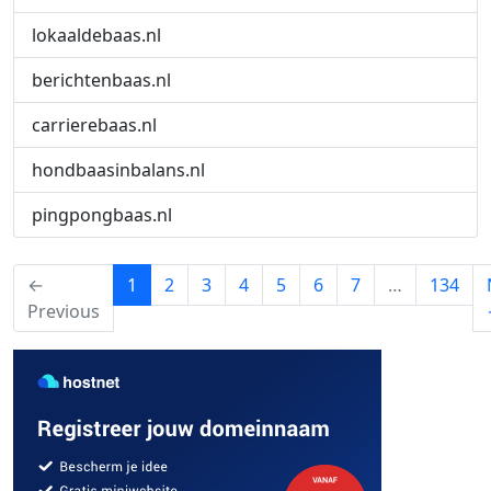
lokaaldebaas.nl
berichtenbaas.nl
carrierebaas.nl
hondbaasinbalans.nl
pingpongbaas.nl
(current)
←
1
2
3
4
5
6
7
…
134
Previous