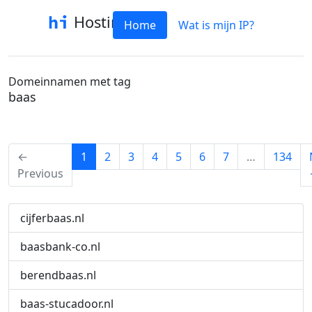
Hostinfo
Home
Wat is mijn IP?
Domeinnamen met tag
baas
(current)
←
1
2
3
4
5
6
7
…
134
Previous
cijferbaas.nl
baasbank-co.nl
berendbaas.nl
baas-stucadoor.nl