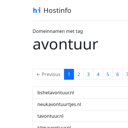
Hostinfo
Domeinnamen met tag
avontuur
(current)
← Previous
1
2
3
4
5
6
bshetavontuur.nl
neukavontuurtjes.nl
tavontuur.nl
klimavontuur.nl