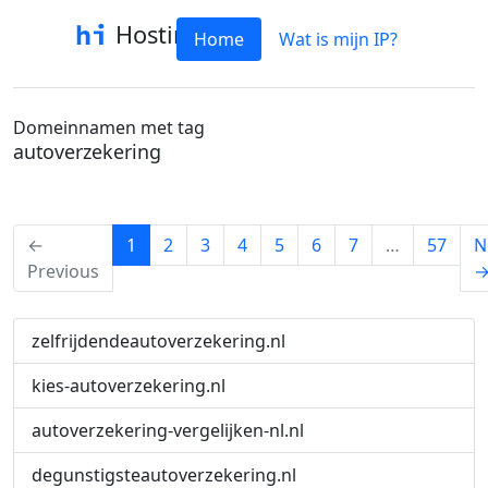
Hostinfo
Home
Wat is mijn IP?
Domeinnamen met tag
autoverzekering
(current)
←
1
2
3
4
5
6
7
…
57
N
Previous
zelfrijdendeautoverzekering.nl
kies-autoverzekering.nl
autoverzekering-vergelijken-nl.nl
degunstigsteautoverzekering.nl