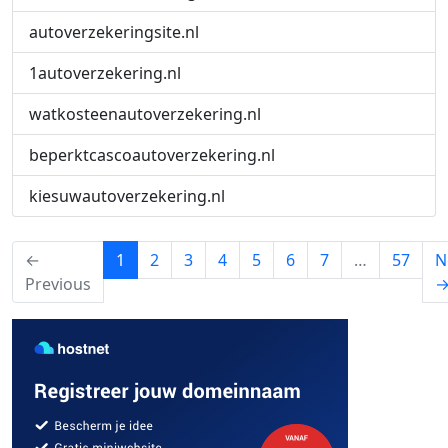
autoverzekeringsite.nl
1autoverzekering.nl
watkosteenautoverzekering.nl
beperktcascoautoverzekering.nl
kiesuwautoverzekering.nl
(current)
←
1
2
3
4
5
6
7
…
57
N
Previous