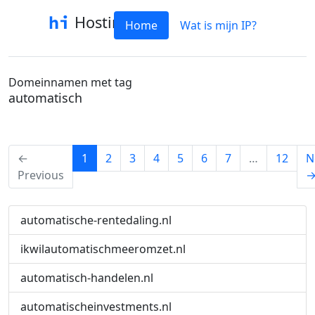
Hostinfo
Home
Wat is mijn IP?
Domeinnamen met tag
automatisch
(current)
←
1
2
3
4
5
6
7
…
12
N
Previous
automatische-rentedaling.nl
ikwilautomatischmeeromzet.nl
automatisch-handelen.nl
automatischeinvestments.nl