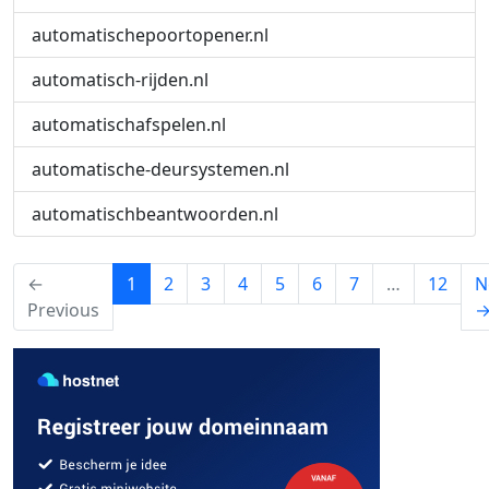
automatischepoortopener.nl
automatisch-rijden.nl
automatischafspelen.nl
automatische-deursystemen.nl
automatischbeantwoorden.nl
(current)
←
1
2
3
4
5
6
7
…
12
N
Previous