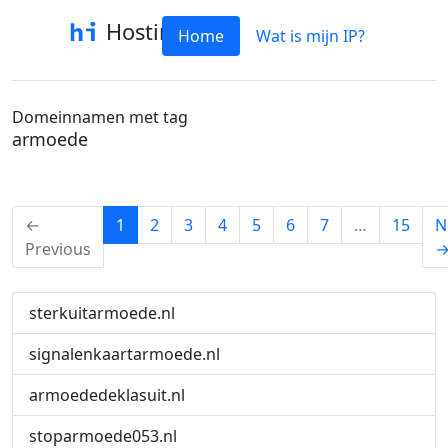
Hostinfo
Home
Wat is mijn IP?
Domeinnamen met tag
armoede
(current)
←
1
2
3
4
5
6
7
…
15
N
Previous
sterkuitarmoede.nl
signalenkaartarmoede.nl
armoededeklasuit.nl
stoparmoede053.nl