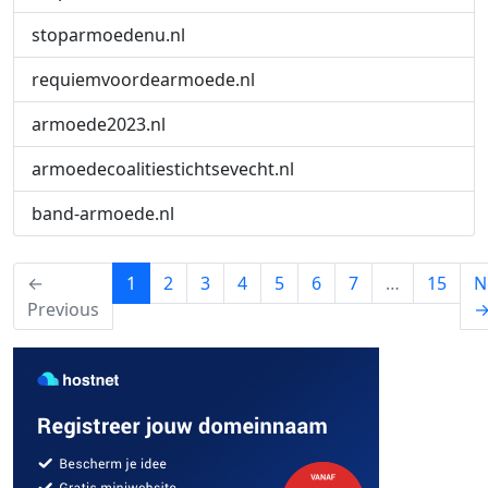
stoparmoedenu.nl
requiemvoordearmoede.nl
armoede2023.nl
armoedecoalitiestichtsevecht.nl
band-armoede.nl
(current)
←
1
2
3
4
5
6
7
…
15
N
Previous