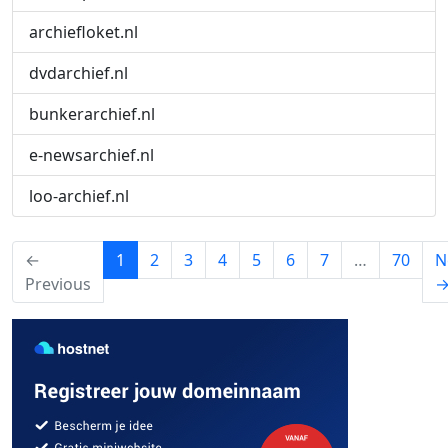
archiefloket.nl
dvdarchief.nl
bunkerarchief.nl
e-newsarchief.nl
loo-archief.nl
(current)
←
1
2
3
4
5
6
7
…
70
N
Previous