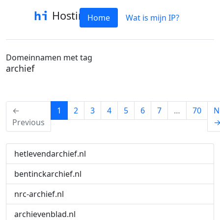
Hostinfo
Home
Wat is mijn IP?
Domeinnamen met tag
archief
(current)
←
1
2
3
4
5
6
7
…
70
N
Previous
hetlevendarchief.nl
bentinckarchief.nl
nrc-archief.nl
archievenblad.nl