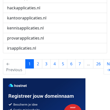
hackapplicaties.nl
kantoorapplicaties.nl
kennisapplicaties.nl
provarapplicaties.nl
irsapplicaties.nl
(current)
←
1
2
3
4
5
6
7
…
26
N
Previous