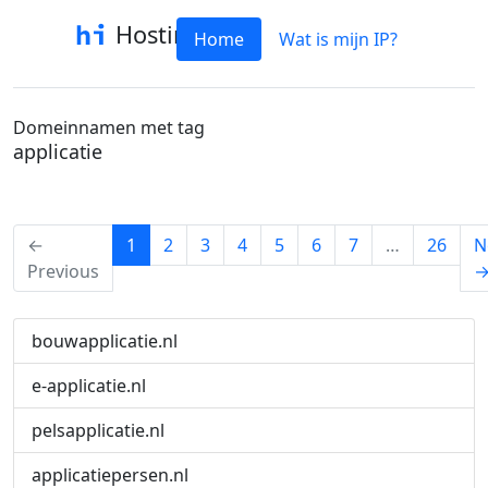
Hostinfo
Home
Wat is mijn IP?
Domeinnamen met tag
applicatie
(current)
←
1
2
3
4
5
6
7
…
26
N
Previous
bouwapplicatie.nl
e-applicatie.nl
pelsapplicatie.nl
applicatiepersen.nl