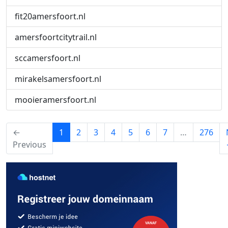
fit20amersfoort.nl
amersfoortcitytrail.nl
sccamersfoort.nl
mirakelsamersfoort.nl
mooieramersfoort.nl
(current)
←
1
2
3
4
5
6
7
…
276
Previous