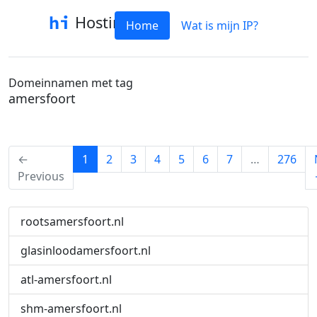
Hostinfo
Home
Wat is mijn IP?
Domeinnamen met tag
amersfoort
(current)
←
1
2
3
4
5
6
7
…
276
Previous
rootsamersfoort.nl
glasinloodamersfoort.nl
atl-amersfoort.nl
shm-amersfoort.nl