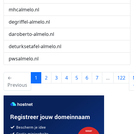
mhcalmelo.nl
degriffel-almelo.nl
daroberto-almelo.nl
deturksetafel-almelo.nl
pwsalmelo.nl
(current)
←
1
2
3
4
5
6
7
…
122
Previous