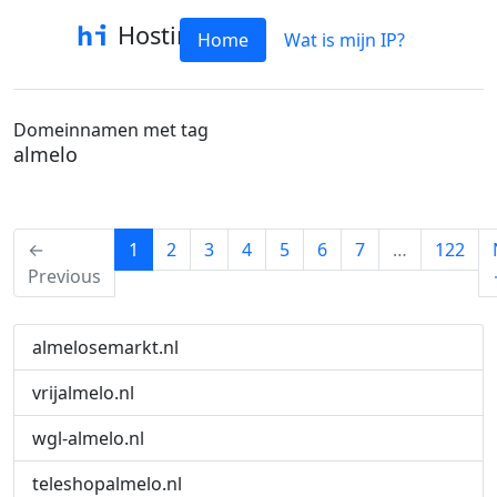
Hostinfo
Home
Wat is mijn IP?
Domeinnamen met tag
almelo
(current)
←
1
2
3
4
5
6
7
…
122
Previous
almelosemarkt.nl
vrijalmelo.nl
wgl-almelo.nl
teleshopalmelo.nl