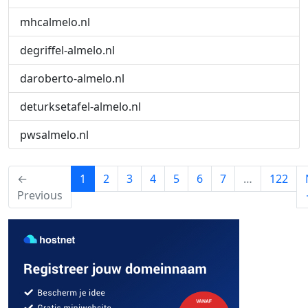
mhcalmelo.nl
degriffel-almelo.nl
daroberto-almelo.nl
deturksetafel-almelo.nl
pwsalmelo.nl
(current)
←
1
2
3
4
5
6
7
…
122
Previous