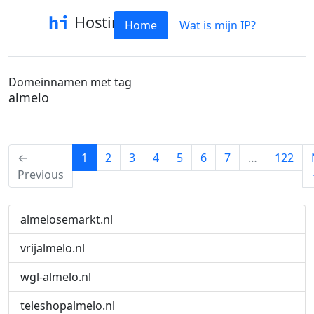
Hostinfo
Home
Wat is mijn IP?
Domeinnamen met tag
almelo
(current)
←
1
2
3
4
5
6
7
…
122
Previous
almelosemarkt.nl
vrijalmelo.nl
wgl-almelo.nl
teleshopalmelo.nl