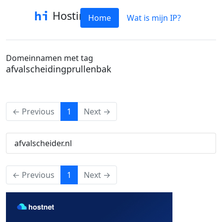
Hostinfo
Home
Wat is mijn IP?
Domeinnamen met tag
afvalscheidingprullenbak
(current)
← Previous
1
Next →
afvalscheider.nl
(current)
← Previous
1
Next →