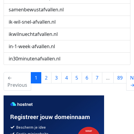
samenbewustafvallen.nl
ik-wil-snel-afvallen.nl
ikwilnuechtafvallen.nl
in-1-week-afvallen.nl
in30minutenafvallen.nl
(current)
←
1
2
3
4
5
6
7
…
89
N
Previous