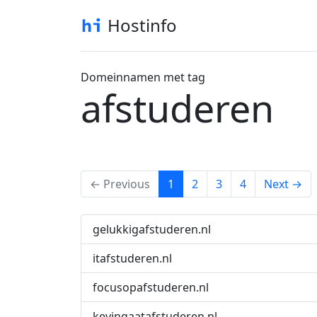
Hostinfo
Domeinnamen met tag
afstuderen
(current)
← Previous
1
2
3
4
Next →
gelukkigafstuderen.nl
itafstuderen.nl
focusopafstuderen.nl
kevingaatafstuderen.nl