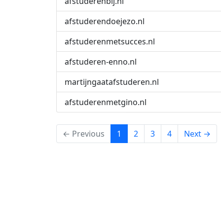
afstuderenbij.nl
afstuderendoejezo.nl
afstuderenmetsucces.nl
afstuderen-enno.nl
martijngaatafstuderen.nl
afstuderenmetgino.nl
(current)
← Previous
1
2
3
4
Next →