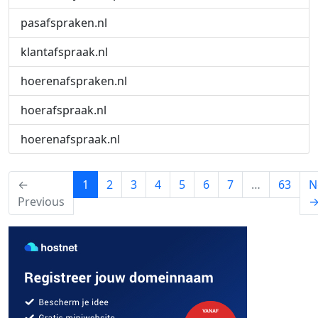
pasafspraken.nl
klantafspraak.nl
hoerenafspraken.nl
hoerafspraak.nl
hoerenafspraak.nl
(current)
←
1
2
3
4
5
6
7
…
63
N
Previous