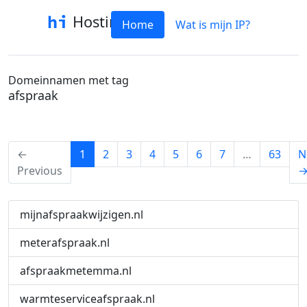
Hostinfo
Home
Wat is mijn IP?
Domeinnamen met tag
afspraak
(current)
←
1
2
3
4
5
6
7
…
63
N
Previous
mijnafspraakwijzigen.nl
meterafspraak.nl
afspraakmetemma.nl
warmteserviceafspraak.nl