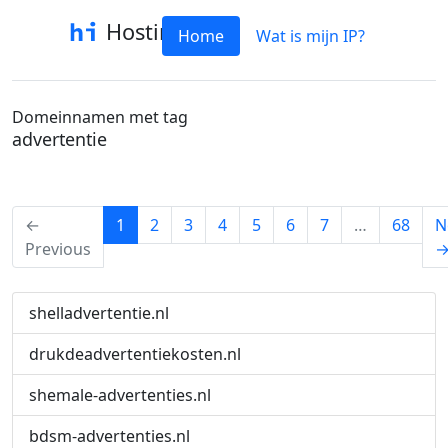
Hostinfo
Home
Wat is mijn IP?
Domeinnamen met tag
advertentie
(current)
←
1
2
3
4
5
6
7
…
68
N
Previous
shelladvertentie.nl
drukdeadvertentiekosten.nl
shemale-advertenties.nl
bdsm-advertenties.nl