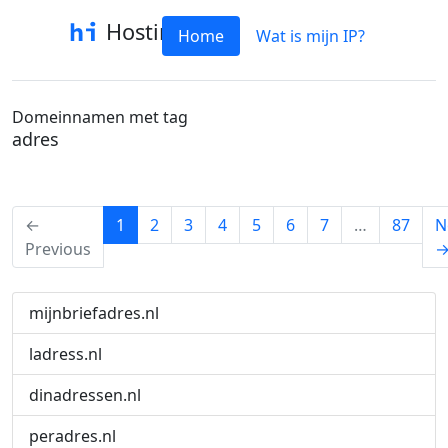
Hostinfo
Home
Wat is mijn IP?
Domeinnamen met tag
adres
(current)
←
1
2
3
4
5
6
7
…
87
N
Previous
mijnbriefadres.nl
ladress.nl
dinadressen.nl
peradres.nl