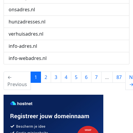
onsadres.nl
hunzadresses.nl
verhuisadres.nl
info-adres.nl
info-webadres.nl
(current)
←
1
2
3
4
5
6
7
…
87
N
Previous