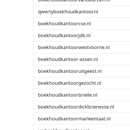
qwertyboekhoudkantoor.nl
boekhoudkantoorcse.nl
boekhoudkantoorjdb.nl
boekhoudkantoorwestvoorne.nl
boekhoudkantoor-assen.nl
boekhoudkantooruitgeest.nl
boekhoudkantoorgezocht.nl
boekhoudkantoorbrielle.nl
boekhoudkantoordickbrienesse.nl
boekhoudkantoormarleentaat.nl