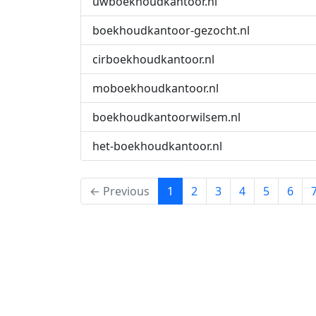
uwboekhoudkantoor.nl
boekhoudkantoor-gezocht.nl
cirboekhoudkantoor.nl
moboekhoudkantoor.nl
boekhoudkantoorwilsem.nl
het-boekhoudkantoor.nl
(current)
← Previous
1
2
3
4
5
6