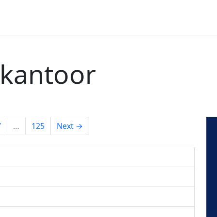
ekantoor
7
…
125
Next →