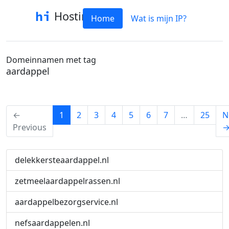
Hostinfo
Home
Wat is mijn IP?
Domeinnamen met tag
aardappel
(current)
←
1
2
3
4
5
6
7
…
25
N
Previous
delekkersteaardappel.nl
zetmeelaardappelrassen.nl
aardappelbezorgservice.nl
nefsaardappelen.nl