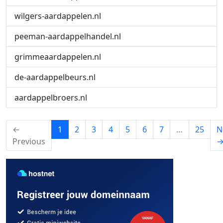
wilgers-aardappelen.nl
peeman-aardappelhandel.nl
grimmeaardappelen.nl
de-aardappelbeurs.nl
aardappelbroers.nl
(current)
←
1
2
3
4
5
6
7
…
25
N
Previous