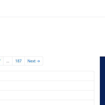
7
…
187
Next →