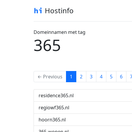
Hostinfo
Domeinnamen met tag
365
(current)
← Previous
1
2
3
4
5
6
residence365.nl
regiowf365.nl
hoorn365.nl
365-wonen.nl