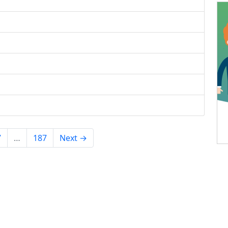
7
…
187
Next →