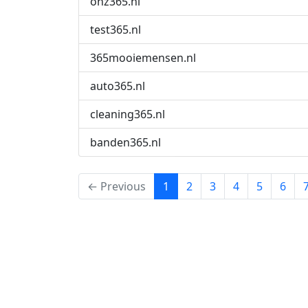
onz365.nl
test365.nl
365mooiemensen.nl
auto365.nl
cleaning365.nl
banden365.nl
(current)
← Previous
1
2
3
4
5
6