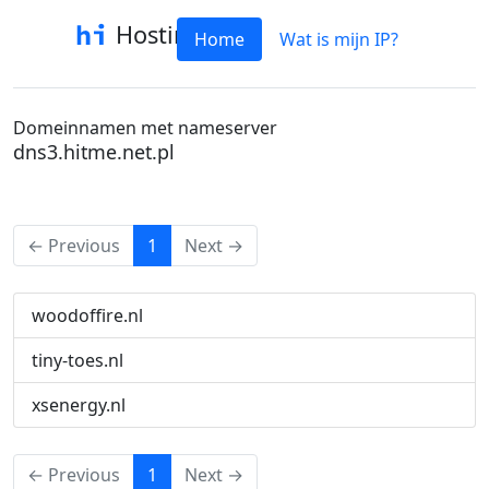
Hostinfo
Home
Wat is mijn IP?
Domeinnamen met nameserver
dns3.hitme.net.pl
(current)
← Previous
1
Next →
woodoffire.nl
tiny-toes.nl
xsenergy.nl
(current)
← Previous
1
Next →