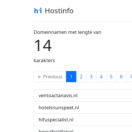
Hostinfo
Domeinnamen met lengte van
14
karakters
(current)
← Previous
1
2
3
4
5
6
ventoactanavis.nl
hotelsnunspeet.nl
hifuspecialist.nl
horsefestifair.nl