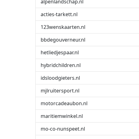
alpenlandschap.nl
acties-tarkett.nl
123wenskaarten.nl
bbdegouverneur.nl
hetliedjespaar.nl
hybridchildren.nl
idsloodgieters.nl
mjlruitersport.nl
motorcadeaubon.nl
maritiemwinkel.nl
mo-co-nunspeet.nl