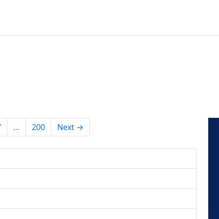
7
…
200
Next →