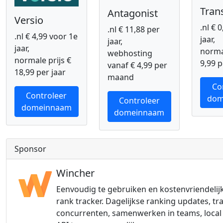
Tran
Antagonist
Versio
.nl € 
.nl € 11,88 per
.nl € 4,99 voor 1e
jaar,
jaar,
jaar,
normal
webhosting
normale prijs €
9,99 p
vanaf € 4,99 per
18,99 per jaar
maand
Co
Controleer
dom
Controleer
domeinnaam
domeinnaam
Sponsor
Wincher
Eenvoudig te gebruiken en kostenvriendelij
rank tracker. Dagelijkse ranking updates, tr
concurrenten, samenwerken in teams, local 