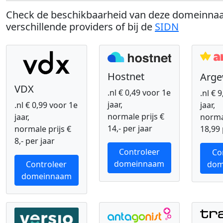
Check de beschikbaarheid van deze domeinnaa
verschillende providers of bij de
SIDN
Hostnet
Arg
VDX
.nl € 0,49 voor 1e
.nl € 
jaar,
.nl € 0,99 voor 1e
jaar,
normale prijs €
jaar,
normal
14,- per jaar
normale prijs €
18,99 
8,- per jaar
Controleer
Co
domeinnaam
Controleer
dom
domeinnaam