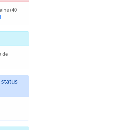
ine (40
N
p de
status