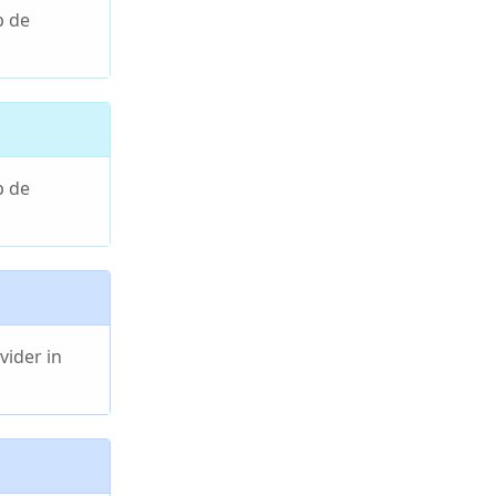
p de
p de
vider in