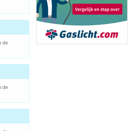
p de
p de