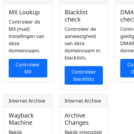
MX Lookup
Blacklist
DMA
check
chec
Controleer de
MX (mail)
Controleer de
Contr
instellingen van
aanwezigheid
geldi
deze
van deze
DMAR
domeinnaam.
domeinnaam in
dome
blacklists.
Controleer
Co
MX
Controleer
blacklists
Internet Archive
Internet Archive
Wayback
Archive
Machine
Changes
Bekijk
Bekijk intensiteit