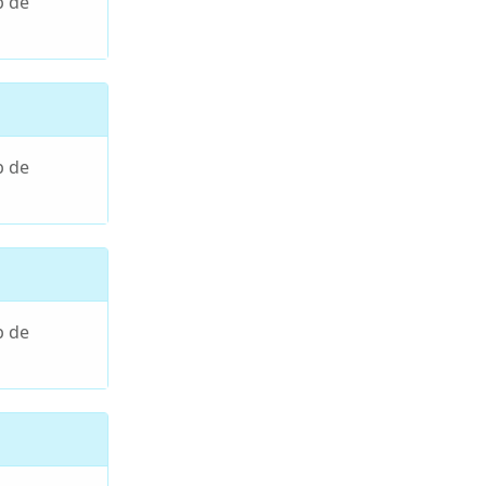
p de
p de
p de