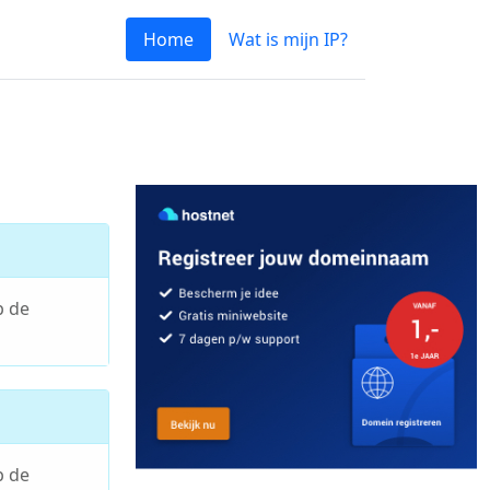
Home
Wat is mijn IP?
p de
p de