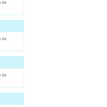
p de
p de
p de