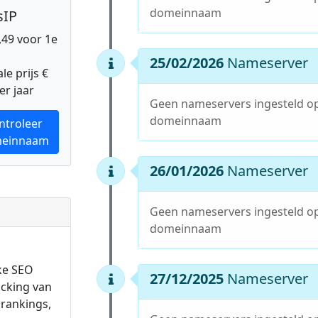
domeinnaam
sIP
0,49 voor 1e
25/02/2026
Nameserver
e prijs €
er jaar
Geen nameservers ingesteld o
domeinnaam
ntroleer
einnaam
26/01/2026
Nameserver
Geen nameservers ingesteld o
domeinnaam
ke SEO
27/12/2025
Nameserver
acking van
rankings,