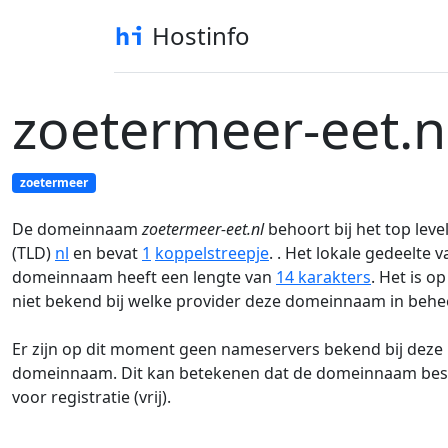
Hostinfo
zoetermeer-eet.n
zoetermeer
De domeinnaam
zoetermeer-eet.nl
behoort bij het top lev
(TLD)
nl
en bevat
1
koppelstreepje
. . Het lokale gedeelte 
domeinnaam heeft een lengte van
14 karakters
. Het is o
niet bekend bij welke provider deze domeinnaam in behee
Er zijn op dit moment geen nameservers bekend bij deze
domeinnaam. Dit kan betekenen dat de domeinnaam besc
voor registratie (vrij).