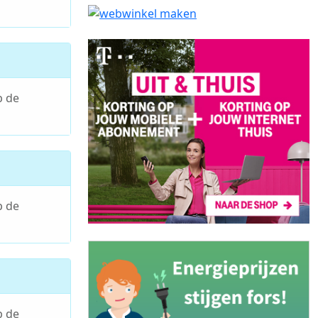
p de
p de
p de