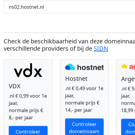
ns02.hostnet.nl
Check de beschikbaarheid van deze domeinnaa
verschillende providers of bij de
SIDN
Hostnet
Arg
VDX
.nl € 0,49 voor 1e
.nl € 
jaar,
.nl € 0,99 voor 1e
jaar,
normale prijs €
jaar,
normal
14,- per jaar
normale prijs €
18,99 
8,- per jaar
Controleer
Co
domeinnaam
Controleer
dom