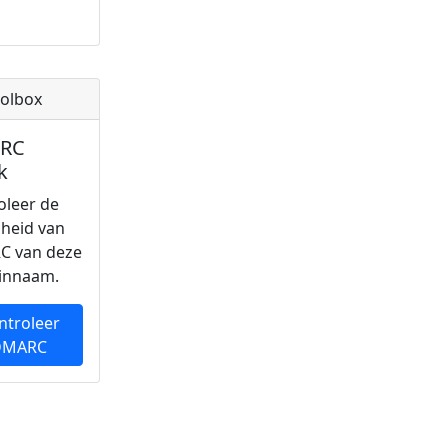
olbox
RC
k
oleer de
gheid van
C van deze
innaam.
ntroleer
DMARC