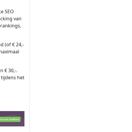
ke SEO
acking van
rankings,
 (of € 24,-
 maximaal
n € 30,-.
tijdens het