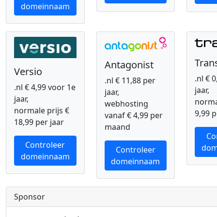
domeinnaam
Tran
Antagonist
Versio
.nl € 
.nl € 11,88 per
.nl € 4,99 voor 1e
jaar,
jaar,
jaar,
normal
webhosting
normale prijs €
9,99 p
vanaf € 4,99 per
18,99 per jaar
maand
Co
Controleer
dom
Controleer
domeinnaam
domeinnaam
Sponsor