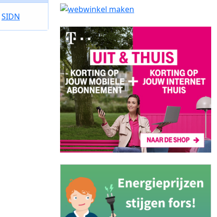
e
SIDN