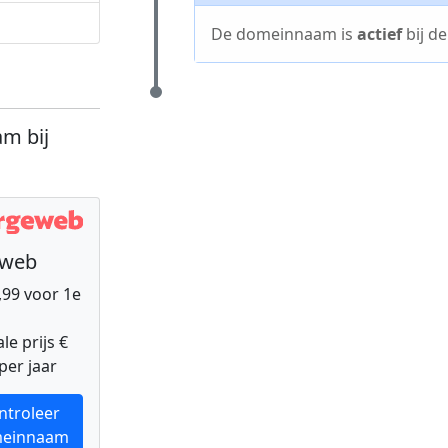
De domeinnaam is
actief
bij d
m bij
eweb
9,99 voor 1e
e prijs €
per jaar
ntroleer
einnaam