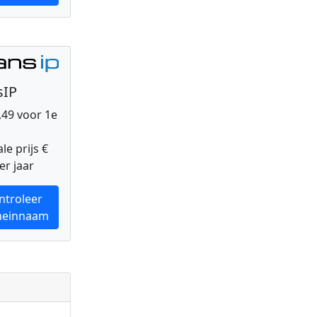
sIP
0,49 voor 1e
e prijs €
er jaar
ntroleer
einnaam