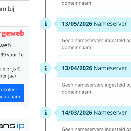
domeinnaam
m bij
13/05/2026
Nameserver
Geen nameservers ingesteld o
eweb
domeinnaam
9,99 voor 1e
13/04/2026
Nameserver
e prijs €
per jaar
Geen nameservers ingesteld o
ntroleer
domeinnaam
einnaam
14/03/2026
Nameserver
Geen nameservers ingesteld o