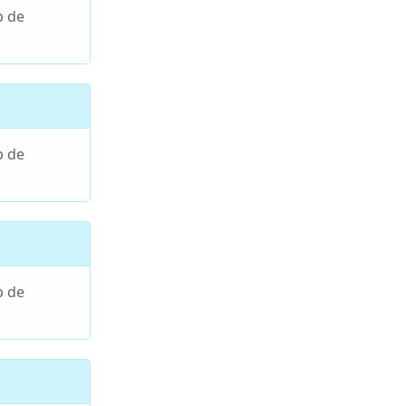
p de
p de
p de