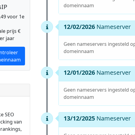
domeinnaam
sIP
0,49 voor 1e
12/02/2026
Nameserver
e prijs €
er jaar
Geen nameservers ingesteld o
domeinnaam
ntroleer
einnaam
12/01/2026
Nameserver
Geen nameservers ingesteld o
domeinnaam
ke SEO
13/12/2025
Nameserver
acking van
rankings,