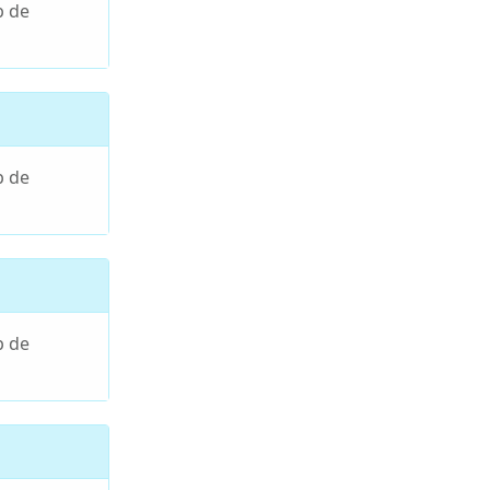
p de
p de
p de