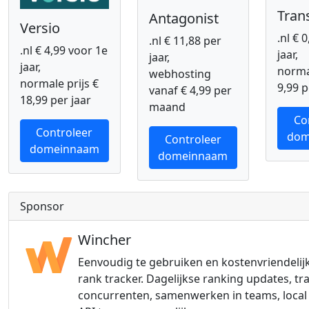
Tran
Antagonist
Versio
.nl € 
.nl € 11,88 per
.nl € 4,99 voor 1e
jaar,
jaar,
jaar,
normal
webhosting
normale prijs €
9,99 p
vanaf € 4,99 per
18,99 per jaar
maand
Co
Controleer
dom
Controleer
domeinnaam
domeinnaam
Sponsor
Wincher
Eenvoudig te gebruiken en kostenvriendelij
rank tracker. Dagelijkse ranking updates, tr
concurrenten, samenwerken in teams, local 