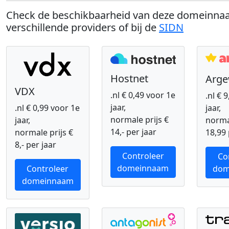
Check de beschikbaarheid van deze domeinnaa
verschillende providers of bij de
SIDN
Hostnet
Arg
VDX
.nl € 0,49 voor 1e
.nl € 
jaar,
.nl € 0,99 voor 1e
jaar,
normale prijs €
jaar,
normal
14,- per jaar
normale prijs €
18,99 
8,- per jaar
Controleer
Co
domeinnaam
Controleer
dom
domeinnaam