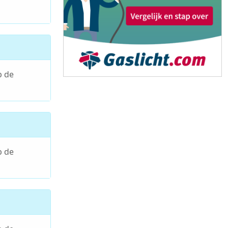
p de
p de