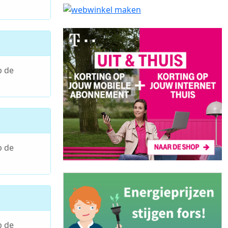
p de
p de
p de