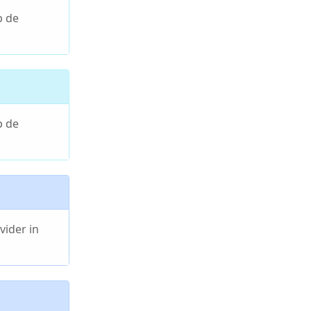
p de
p de
vider in