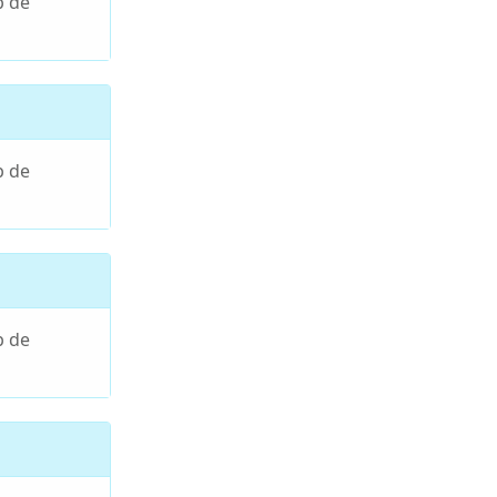
p de
p de
p de