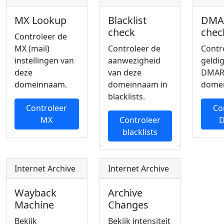
MX Lookup
Blacklist
DMA
check
chec
Controleer de
MX (mail)
Controleer de
Contr
instellingen van
aanwezigheid
geldi
deze
van deze
DMAR
domeinnaam.
domeinnaam in
dome
blacklists.
Controleer
Co
MX
Controleer
blacklists
Internet Archive
Internet Archive
Wayback
Archive
Machine
Changes
Bekijk
Bekijk intensiteit