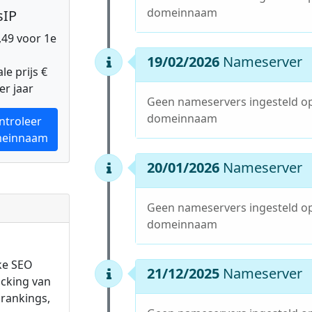
domeinnaam
sIP
0,49 voor 1e
19/02/2026
Nameserver
e prijs €
er jaar
Geen nameservers ingesteld o
domeinnaam
ntroleer
einnaam
20/01/2026
Nameserver
Geen nameservers ingesteld o
domeinnaam
ke SEO
21/12/2025
Nameserver
acking van
rankings,