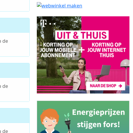
p de
p de
p de