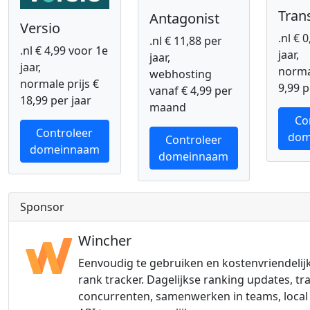
Tran
Antagonist
Versio
.nl € 
.nl € 11,88 per
.nl € 4,99 voor 1e
jaar,
jaar,
jaar,
normal
webhosting
normale prijs €
9,99 p
vanaf € 4,99 per
18,99 per jaar
maand
Co
Controleer
dom
Controleer
domeinnaam
domeinnaam
Sponsor
Wincher
Eenvoudig te gebruiken en kostenvriendelij
rank tracker. Dagelijkse ranking updates, tr
concurrenten, samenwerken in teams, local 