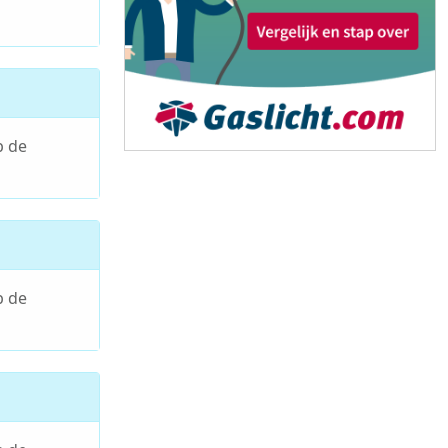
p de
p de