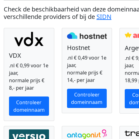
Check de beschikbaarheid van deze domeinnaa
verschillende providers of bij de
SIDN
Hostnet
Arg
VDX
.nl € 0,49 voor 1e
.nl € 
jaar,
.nl € 0,99 voor 1e
jaar,
normale prijs €
jaar,
normal
14,- per jaar
normale prijs €
18,99 
8,- per jaar
Controleer
Co
domeinnaam
Controleer
dom
domeinnaam