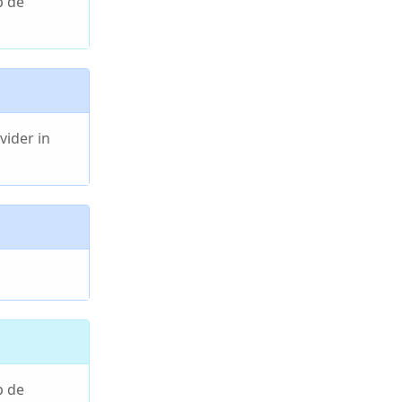
p de
vider in
p de