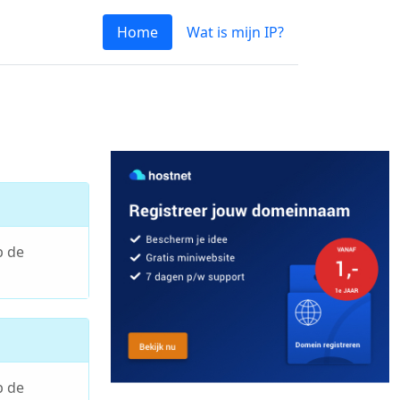
Home
Wat is mijn IP?
p de
p de