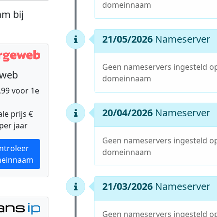
domeinnaam
m bij
21/05/2026
Nameserver
Geen nameservers ingesteld o
eweb
domeinnaam
9,99 voor 1e
20/04/2026
Nameserver
e prijs €
per jaar
Geen nameservers ingesteld o
ntroleer
domeinnaam
einnaam
21/03/2026
Nameserver
Geen nameservers ingesteld o