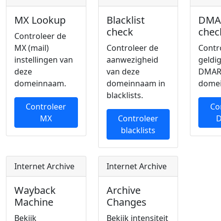
MX Lookup
Blacklist
DMA
check
chec
Controleer de
MX (mail)
Controleer de
Contr
instellingen van
aanwezigheid
geldi
deze
van deze
DMAR
domeinnaam.
domeinnaam in
dome
blacklists.
Controleer
Co
MX
Controleer
blacklists
Internet Archive
Internet Archive
Wayback
Archive
Machine
Changes
Bekijk
Bekijk intensiteit