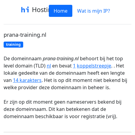
Hostinfo
Home
Wat is mijn IP?
prana-training.nl
training
De domeinnaam
prana-training.nl
behoort bij het top
level domain (TLD)
nl
en bevat
1
koppelstreepje
. . Het
lokale gedeelte van de domeinnaam heeft een lengte
van
14 karakters
. Het is op dit moment niet bekend bij
welke provider deze domeinnaam in beheer is.
Er zijn op dit moment geen nameservers bekend bij
deze domeinnaam. Dit kan betekenen dat de
domeinnaam beschikbaar is voor registratie (vrij).