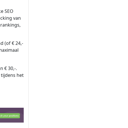
ke SEO
acking van
rankings,
 (of € 24,-
 maximaal
n € 30,-.
tijdens het