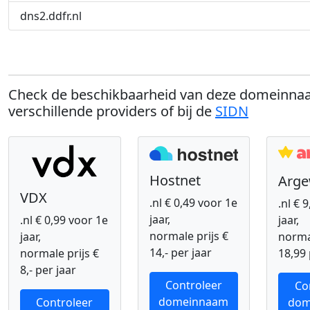
dns2.ddfr.nl
Check de beschikbaarheid van deze domeinnaa
verschillende providers of bij de
SIDN
Hostnet
Arg
VDX
.nl € 0,49 voor 1e
.nl € 
jaar,
.nl € 0,99 voor 1e
jaar,
normale prijs €
jaar,
normal
14,- per jaar
normale prijs €
18,99 
8,- per jaar
Controleer
Co
domeinnaam
Controleer
dom