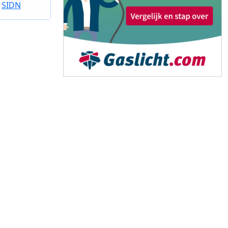
e
SIDN