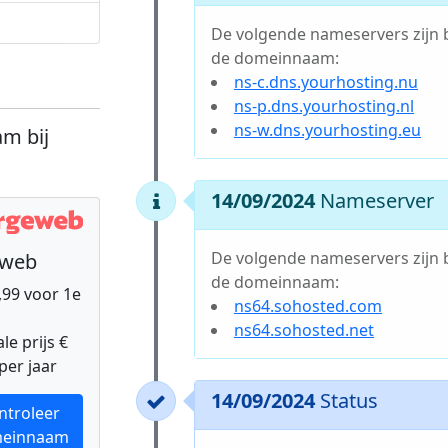
De volgende nameservers zijn 
de domeinnaam:
ns-c.dns.yourhosting.nu
ns-p.dns.yourhosting.nl
ns-w.dns.yourhosting.eu
m bij
14/09/2024
Nameserver
De volgende nameservers zijn 
eweb
de domeinnaam:
9,99 voor 1e
ns64.sohosted.com
ns64.sohosted.net
e prijs €
per jaar
14/09/2024
Status
ntroleer
einnaam