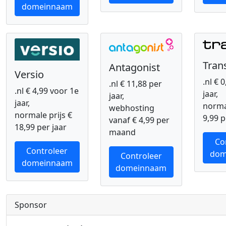
domeinnaam
Tran
Antagonist
Versio
.nl € 
.nl € 11,88 per
.nl € 4,99 voor 1e
jaar,
jaar,
jaar,
normal
webhosting
normale prijs €
9,99 p
vanaf € 4,99 per
18,99 per jaar
maand
Co
Controleer
dom
Controleer
domeinnaam
domeinnaam
Sponsor