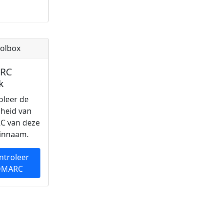
olbox
RC
k
oleer de
gheid van
C van deze
innaam.
ntroleer
DMARC