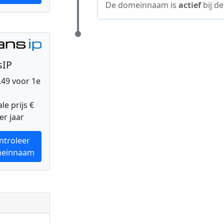
De domeinnaam is
actief
bij d
sIP
0,49 voor 1e
e prijs €
er jaar
ntroleer
einnaam