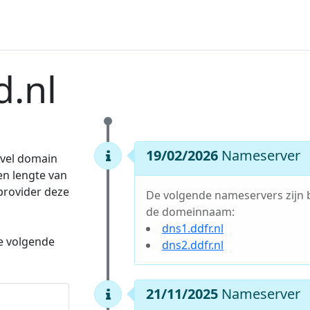
.nl
19/02/2026
Nameserver
evel domain
en lengte van
 provider deze
De volgende nameservers zijn 
de domeinnaam:
dns1.ddfr.nl
e volgende
dns2.ddfr.nl
21/11/2025
Nameserver