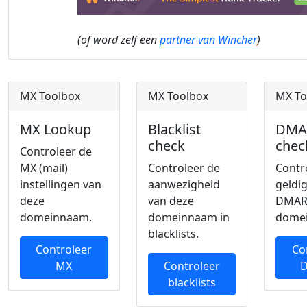
(of word zelf een
partner van Wincher
)
MX Toolbox
MX Toolbox
MX To
MX Lookup
Blacklist
DMA
check
chec
Controleer de
MX (mail)
Controleer de
Contr
instellingen van
aanwezigheid
geldi
deze
van deze
DMAR
domeinnaam.
domeinnaam in
dome
blacklists.
Controleer
Co
MX
Controleer
blacklists