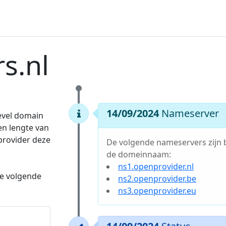
s.nl
14/09/2024
Nameserver
level domain
en lengte van
 provider deze
De volgende nameservers zijn 
de domeinnaam:
ns1.openprovider.nl
e volgende
ns2.openprovider.be
ns3.openprovider.eu