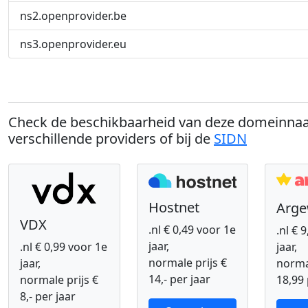
ns2.openprovider.be
ns3.openprovider.eu
Check de beschikbaarheid van deze domeinnaa
verschillende providers of bij de
SIDN
Hostnet
Arg
VDX
.nl € 0,49 voor 1e
.nl € 
jaar,
.nl € 0,99 voor 1e
jaar,
normale prijs €
jaar,
normal
14,- per jaar
normale prijs €
18,99 
8,- per jaar