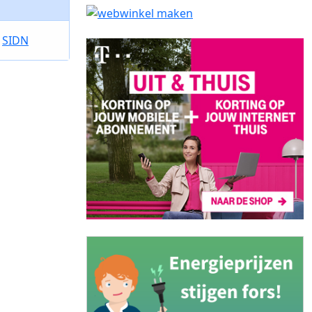
e
SIDN