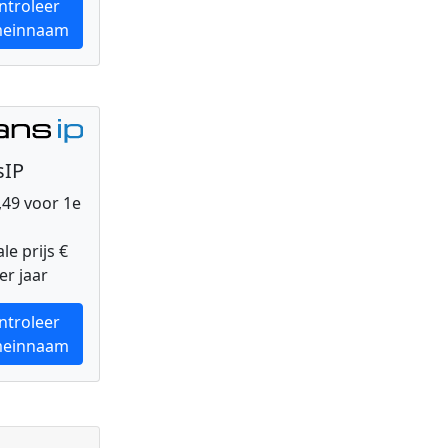
ntroleer
einnaam
sIP
0,49 voor 1e
e prijs €
er jaar
ntroleer
einnaam