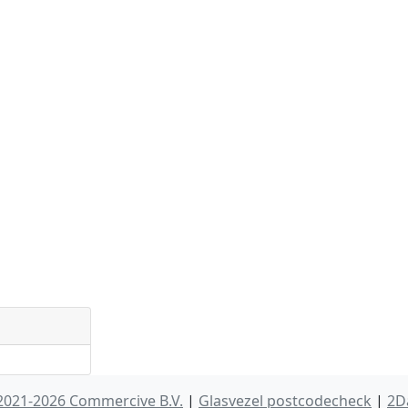
2021-2026 Commercive B.V.
|
Glasvezel postcodecheck
|
2D