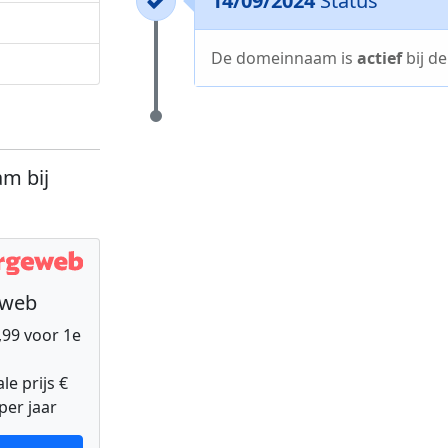
14/09/2024
Status
De domeinnaam is
actief
bij d
m bij
eweb
9,99 voor 1e
e prijs €
per jaar