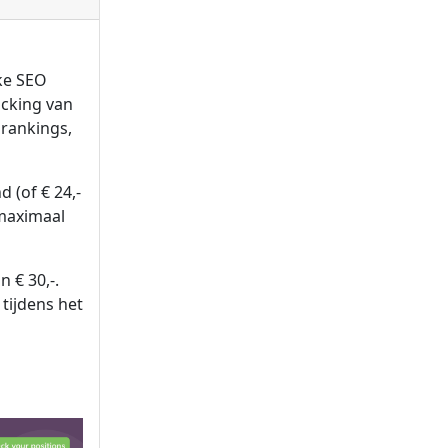
ke SEO
acking van
rankings,
 (of € 24,-
 maximaal
n € 30,-.
tijdens het