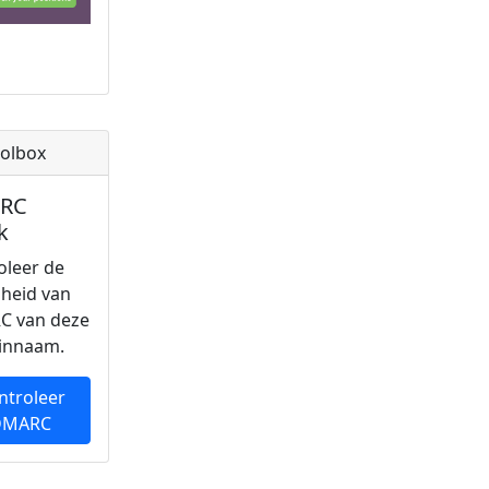
olbox
RC
k
oleer de
gheid van
C van deze
innaam.
ntroleer
DMARC