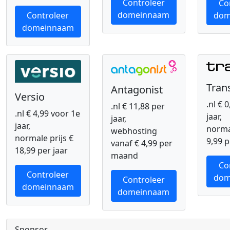
Controleer
Co
domeinnaam
Controleer
dom
domeinnaam
Tran
Antagonist
Versio
.nl € 
.nl € 11,88 per
.nl € 4,99 voor 1e
jaar,
jaar,
jaar,
normal
webhosting
normale prijs €
9,99 p
vanaf € 4,99 per
18,99 per jaar
maand
Co
Controleer
dom
Controleer
domeinnaam
domeinnaam
Sponsor