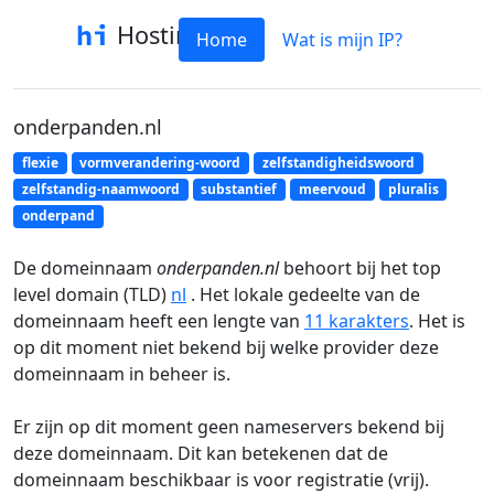
Hostinfo
Home
Wat is mijn IP?
onderpanden.nl
flexie
vormverandering-woord
zelfstandigheidswoord
zelfstandig-naamwoord
substantief
meervoud
pluralis
onderpand
De domeinnaam
onderpanden.nl
behoort bij het top
level domain (TLD)
nl
. Het lokale gedeelte van de
domeinnaam heeft een lengte van
11 karakters
. Het is
op dit moment niet bekend bij welke provider deze
domeinnaam in beheer is.
Er zijn op dit moment geen nameservers bekend bij
deze domeinnaam. Dit kan betekenen dat de
domeinnaam beschikbaar is voor registratie (vrij).