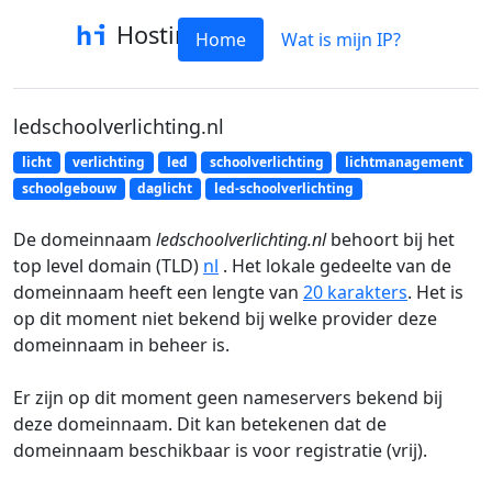
Hostinfo
Home
Wat is mijn IP?
ledschoolverlichting.nl
licht
verlichting
led
schoolverlichting
lichtmanagement
schoolgebouw
daglicht
led-schoolverlichting
De domeinnaam
ledschoolverlichting.nl
behoort bij het
top level domain (TLD)
nl
. Het lokale gedeelte van de
domeinnaam heeft een lengte van
20 karakters
. Het is
op dit moment niet bekend bij welke provider deze
domeinnaam in beheer is.
Er zijn op dit moment geen nameservers bekend bij
deze domeinnaam. Dit kan betekenen dat de
domeinnaam beschikbaar is voor registratie (vrij).