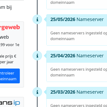
domeinnaam
m bij
25/05/2026
Nameserver
Geen nameservers ingesteld o
eweb
domeinnaam
9,99 voor 1e
25/04/2026
Nameserver
e prijs €
per jaar
Geen nameservers ingesteld o
ntroleer
domeinnaam
einnaam
25/03/2026
Nameserver
Geen nameservers ingesteld o