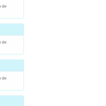
p de
p de
p de