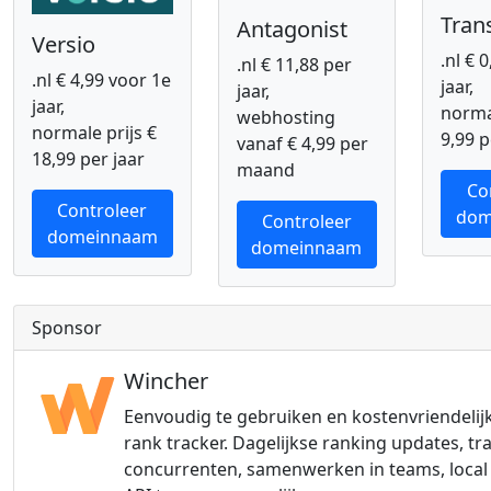
Tran
Antagonist
Versio
.nl € 
.nl € 11,88 per
.nl € 4,99 voor 1e
jaar,
jaar,
jaar,
normal
webhosting
normale prijs €
9,99 p
vanaf € 4,99 per
18,99 per jaar
maand
Co
Controleer
dom
Controleer
domeinnaam
domeinnaam
Sponsor
Wincher
Eenvoudig te gebruiken en kostenvriendelij
rank tracker. Dagelijkse ranking updates, tr
concurrenten, samenwerken in teams, local 