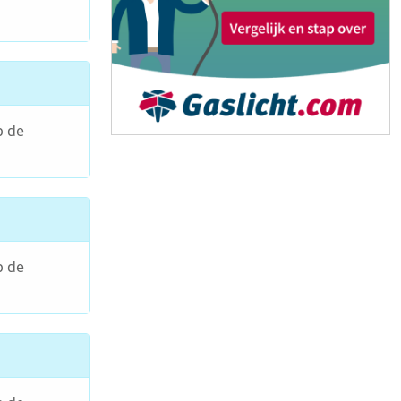
p de
p de