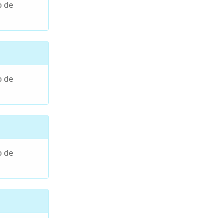
p de
p de
p de