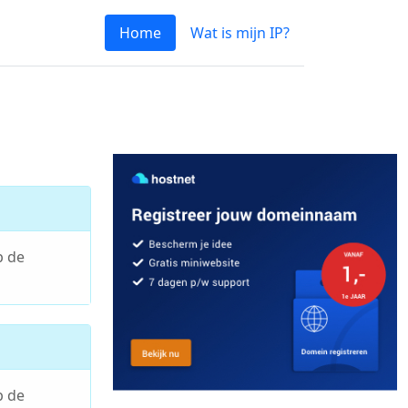
Home
Wat is mijn IP?
p de
p de