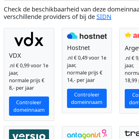
Check de beschikbaarheid van deze domeinnaa
verschillende providers of bij de
SIDN
Hostnet
Arg
VDX
.nl € 0,49 voor 1e
.nl € 
jaar,
.nl € 0,99 voor 1e
jaar,
normale prijs €
jaar,
normal
14,- per jaar
normale prijs €
18,99 
8,- per jaar
Controleer
Co
domeinnaam
Controleer
dom
domeinnaam