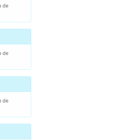
p de
p de
p de