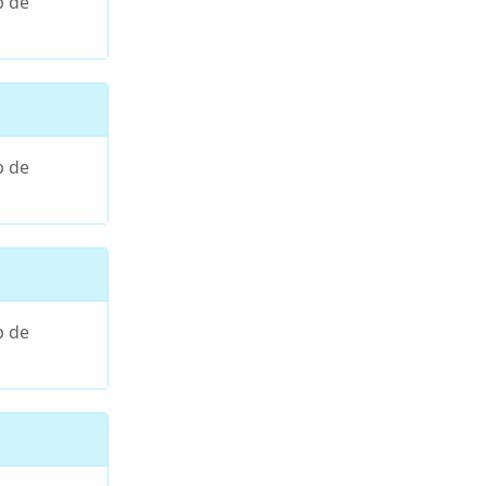
p de
p de
p de