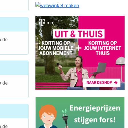
p de
p de
p de