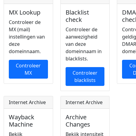
MX Lookup
Blacklist
DMA
check
chec
Controleer de
MX (mail)
Controleer de
Contr
instellingen van
aanwezigheid
geldi
deze
van deze
DMAR
domeinnaam.
domeinnaam in
dome
blacklists.
Controleer
Co
MX
Controleer
blacklists
Internet Archive
Internet Archive
Wayback
Archive
Machine
Changes
Bekijk
Bekijk intensiteit