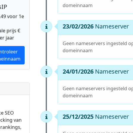
domeinnaam
sIP
0,49 voor 1e
23/02/2026
Nameserver
e prijs €
er jaar
Geen nameservers ingesteld o
domeinnaam
ntroleer
einnaam
24/01/2026
Nameserver
Geen nameservers ingesteld o
domeinnaam
ke SEO
25/12/2025
Nameserver
acking van
rankings,