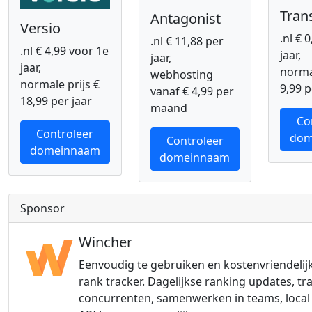
Tran
Antagonist
Versio
.nl € 
.nl € 11,88 per
.nl € 4,99 voor 1e
jaar,
jaar,
jaar,
normal
webhosting
normale prijs €
9,99 p
vanaf € 4,99 per
18,99 per jaar
maand
Co
Controleer
dom
Controleer
domeinnaam
domeinnaam
Sponsor
Wincher
Eenvoudig te gebruiken en kostenvriendelij
rank tracker. Dagelijkse ranking updates, tr
concurrenten, samenwerken in teams, local 