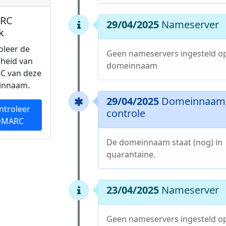
RC
29/04/2025
Nameserver
k
oleer de
Geen nameservers ingesteld o
gheid van
domeinnaam
C van deze
innaam.
29/04/2025
Domeinnaam 
ntroleer
controle
DMARC
De domeinnaam staat (nog) in
quarantaine.
23/04/2025
Nameserver
Geen nameservers ingesteld o