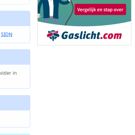
e
SIDN
vider in