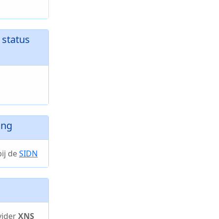
status
ing
ij de
SIDN
vider
XNS