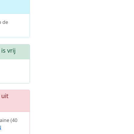
p de
s vrij
uit
ine (40
N