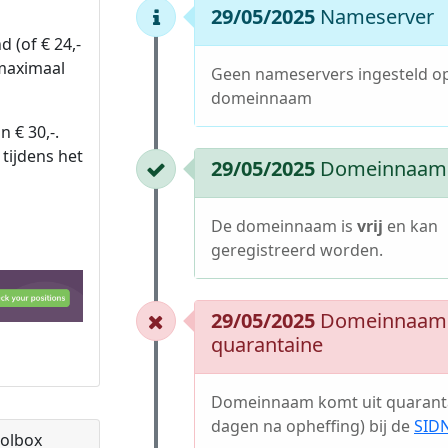
29/05/2025
Nameserver
 (of € 24,-
 maximaal
Geen nameservers ingesteld o
domeinnaam
n € 30,-.
tijdens het
29/05/2025
Domeinnaam i
De domeinnaam is
vrij
en kan
geregistreerd worden.
29/05/2025
Domeinnaam 
quarantaine
Domeinnaam komt uit quaranta
dagen na opheffing) bij de
SID
olbox