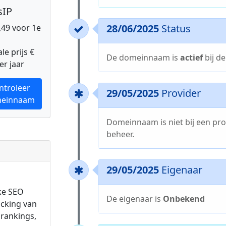
sIP
28/06/2025
Status
0,49 voor 1e
e prijs €
De domeinnaam is
actief
bij d
er jaar
ntroleer
29/05/2025
Provider
einnaam
Domeinnaam is niet bij een pro
beheer.
29/05/2025
Eigenaar
ke SEO
De eigenaar is
Onbekend
acking van
rankings,