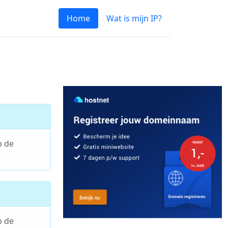
Home
Wat is mijn IP?
p de
p de