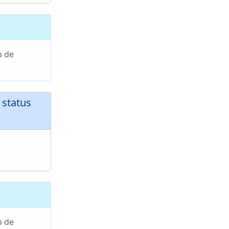
p de
status
p de