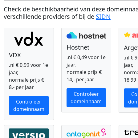
Check de beschikbaarheid van deze domeinnaa
verschillende providers of bij de
SIDN
Hostnet
Arg
VDX
.nl € 0,49 voor 1e
.nl € 
jaar,
.nl € 0,99 voor 1e
jaar,
normale prijs €
jaar,
normal
14,- per jaar
normale prijs €
18,99 
8,- per jaar
Controleer
Co
domeinnaam
Controleer
dom
domeinnaam