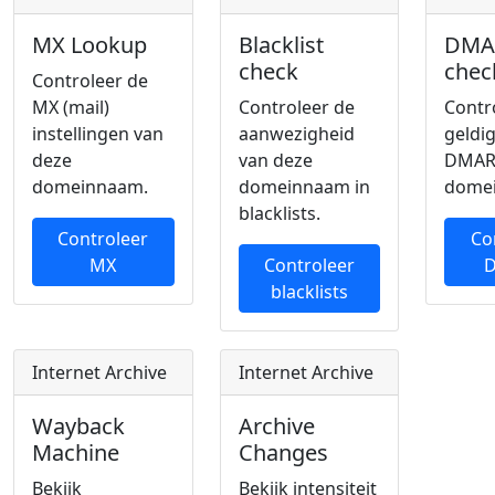
MX Lookup
Blacklist
DMA
check
chec
Controleer de
MX (mail)
Controleer de
Contr
instellingen van
aanwezigheid
geldi
deze
van deze
DMAR
domeinnaam.
domeinnaam in
dome
blacklists.
Controleer
Co
MX
Controleer
blacklists
Internet Archive
Internet Archive
Wayback
Archive
Machine
Changes
Bekijk
Bekijk intensiteit