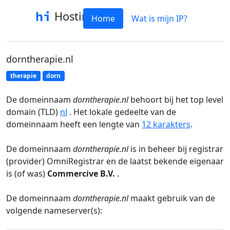
Hostinfo
Home
Wat is mijn IP?
dorntherapie.nl
therapie
dorn
De domeinnaam
dorntherapie.nl
behoort bij het top level
domain (TLD)
nl
. Het lokale gedeelte van de
domeinnaam heeft een lengte van
12 karakters
.
De domeinnaam
dorntherapie.nl
is in beheer bij registrar
(provider) OmniRegistrar en de laatst bekende eigenaar
is (of was)
Commercive B.V.
.
De domeinnaam
dorntherapie.nl
maakt gebruik van de
volgende nameserver(s):