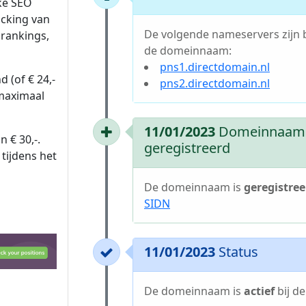
ke SEO
acking van
De volgende nameservers zijn 
rankings,
de domeinnaam:
pns1.directdomain.nl
 (of € 24,-
pns2.directdomain.nl
 maximaal
11/01/2023
Domeinnaam
n € 30,-.
geregistreerd
tijdens het
De domeinnaam is
geregistree
SIDN
11/01/2023
Status
De domeinnaam is
actief
bij d