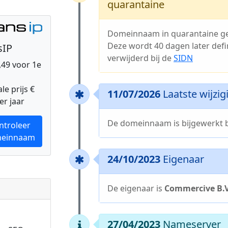
quarantaine
Domeinnaam in quarantaine ge
Deze wordt 40 dagen later defin
sIP
verwijderd bij de
SIDN
0,49 voor 1e
e prijs €
11/07/2026
Laatste wijzig
er jaar
De domeinnaam is bijgewerkt b
ntroleer
einnaam
24/10/2023
Eigenaar
De eigenaar is
Commercive B.V
27/04/2023
Nameserver