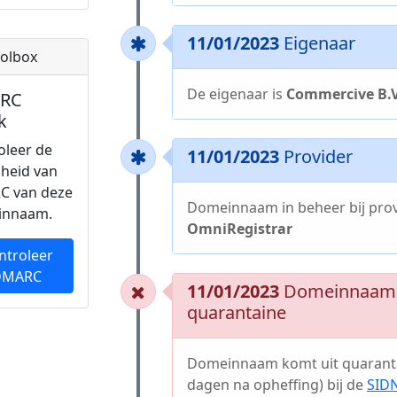
11/01/2023
Eigenaar
olbox
De eigenaar is
Commercive B.V
RC
k
oleer de
11/01/2023
Provider
gheid van
C van deze
Domeinnaam in beheer bij pro
innaam.
OmniRegistrar
ntroleer
DMARC
11/01/2023
Domeinnaam 
quarantaine
Domeinnaam komt uit quaranta
dagen na opheffing) bij de
SID