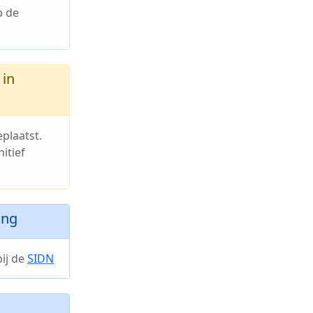
p de
in
plaatst.
itief
ing
ij de
SIDN