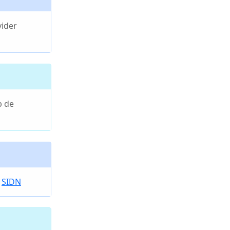
vider
p de
e
SIDN