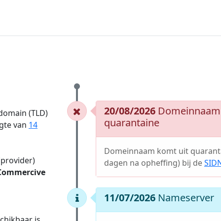
20/08/2026
Domeinnaam 
 domain (TLD)
quarantaine
ngte van
14
Domeinnaam komt uit quaranta
(provider)
dagen na opheffing) bij de
SID
Commercive
11/07/2026
Nameserver
hikbaar is