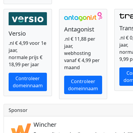
Tran
Antagonist
Versio
.nl € 
.nl € 11,88 per
.nl € 4,99 voor 1e
jaar,
jaar,
jaar,
normal
webhosting
normale prijs €
9,99 p
vanaf € 4,99 per
18,99 per jaar
maand
Co
Controleer
dom
Controleer
domeinnaam
domeinnaam
Sponsor
Wincher