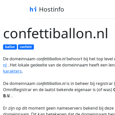
Hostinfo
confettiballon.nl
ballon
confetti
De domeinnaam
confettiballon.nl
behoort bij het top level
nl
. Het lokale gedeelte van de domeinnaam heeft een le
karakters
.
De domeinnaam
confettiballon.nl
is in beheer bij registrar 
OmniRegistrar en de laatst bekende eigenaar is (of was)
B.V.
.
Er zijn op dit moment geen nameservers bekend bij deze
domeinnaam. Dit kan betekenen dat de domeinnaam besc