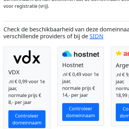
voor registratie (vrij).
Check de beschikbaarheid van deze domeinnaa
verschillende providers of bij de
SIDN
Hostnet
Arg
VDX
.nl € 0,49 voor 1e
.nl € 
jaar,
.nl € 0,99 voor 1e
jaar,
normale prijs €
jaar,
normal
14,- per jaar
normale prijs €
18,99 
8,- per jaar
Controleer
Co
domeinnaam
Controleer
dom
domeinnaam