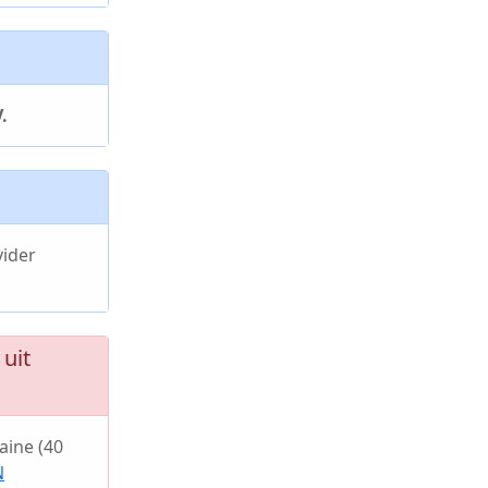
.
vider
uit
ine (40
N