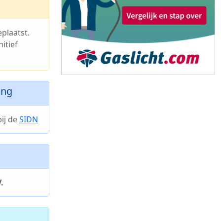
plaatst.
itief
ing
ij de
SIDN
.