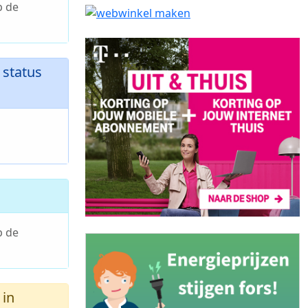
p de
status
p de
in