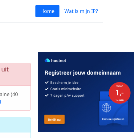
Home
Wat is mijn IP?
uit
ine (40
N