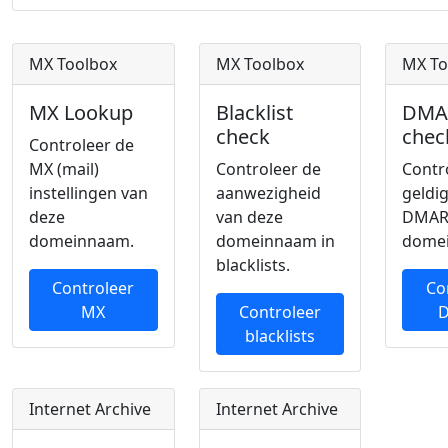
MX Toolbox
MX Toolbox
MX To
MX Lookup
Blacklist
DMA
check
chec
Controleer de
MX (mail)
Controleer de
Contr
instellingen van
aanwezigheid
geldi
deze
van deze
DMAR
domeinnaam.
domeinnaam in
dome
blacklists.
Controleer
Co
MX
Controleer
blacklists
Internet Archive
Internet Archive