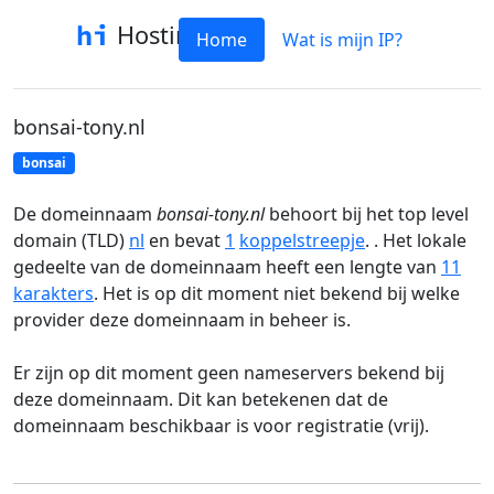
Hostinfo
Home
Wat is mijn IP?
bonsai-tony.nl
bonsai
De domeinnaam
bonsai-tony.nl
behoort bij het top level
domain (TLD)
nl
en bevat
1
koppelstreepje
. . Het lokale
gedeelte van de domeinnaam heeft een lengte van
11
karakters
. Het is op dit moment niet bekend bij welke
provider deze domeinnaam in beheer is.
Er zijn op dit moment geen nameservers bekend bij
deze domeinnaam. Dit kan betekenen dat de
domeinnaam beschikbaar is voor registratie (vrij).